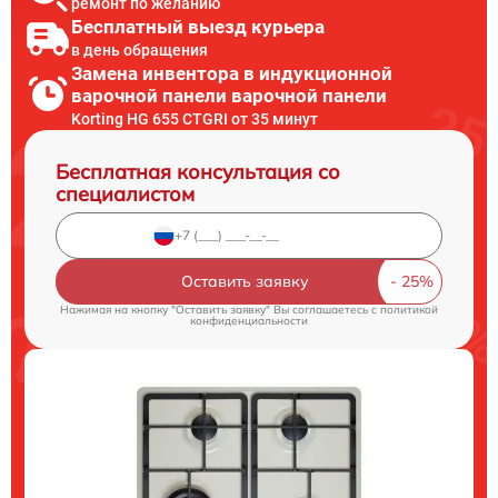
ремонт по желанию
Бесплатный выезд курьера
в день обращения
Замена инвентора в индукционной
варочной панели варочной панели
Korting HG 655 CTGRI от 35 минут
Бесплатная консультация со
специалистом
Оставить заявку
Нажимая на кнопку "Оставить заявку" Вы соглашаетесь c
политикой
конфиденциальности