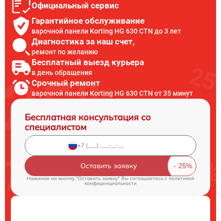
Официальный сервис
Гарантийное обслуживание
варочной панели Korting HG 630 CTN до 3 лет
Диагностика за наш счет,
ремонт по желанию
Бесплатный выезд курьера
в день обращения
Срочный ремонт
варочной панели Korting HG 630 CTN от 35 минут
Бесплатная консультация со
специалистом
Оставить заявку
Нажимая на кнопку "Оставить заявку" Вы соглашаетесь c
политикой
конфиденциальности