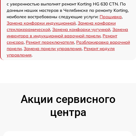
с уверенностью выполнят ремонт Korting HG 630 CTN. По
данным наших мастеров в Челябинске по ремонту Korting,
наиболее востребованы следующие услуги:
Прошивка
,
Замена конфорки индукционной
,
Замена конфорки
стеклокерамической
,
Замена конфорки чугунной
,
Замена
инвентора в индукционной варочной панели
,
Ремонт
сенсора
,
Ремонт переключателя
,
Разблокировка варочной
панели
,
Замена панели управления
,
Ремонт модуля
управления
.
Акции сервисного
центра