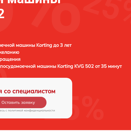
2
ечной машины Korting до 3 лет
 желанию
бращения
ы посудомоечной машины
Korting KVG 502 от 35 минут
я со специалистом
Оставить заявку
есь c
политикой конфиденциальности