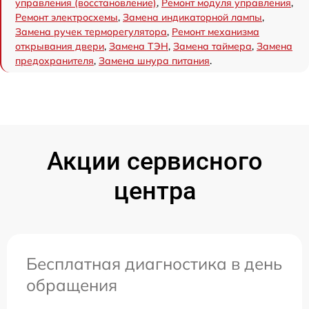
управления (восстановление)
,
Ремонт модуля управления
,
Ремонт электросхемы
,
Замена индикаторной лампы
,
Замена ручек терморегулятора
,
Ремонт механизма
открывания двери
,
Замена ТЭН
,
Замена таймера
,
Замена
предохранителя
,
Замена шнура питания
.
Акции сервисного
центра
Бесплатная диагностика в день
обращения