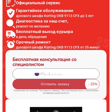
Официальный сервис
Гарантийное обслуживание
духового шкафа Korting OKB 9113 CFX до 3 лет
Диагностика за наш счет,
ремонт по желанию
Бесплатный выезд курьера
в день обращения
Срочный ремонт
духового шкафа Korting OKB 9113 CFX от 35 минут
Бесплатная консультация со
специалистом
Оставить заявку
Нажимая на кнопку "Оставить заявку" Вы соглашаетесь c
политикой
конфиденциальности