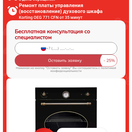
Ремонт платы управления
(восстановление) духового шкафа
Korting OEG 771 CFN от 35 минут
Бесплатная консультация со
специалистом
Оставить заявку
Нажимая на кнопку "Оставить заявку" Вы соглашаетесь c
политикой
конфиденциальности